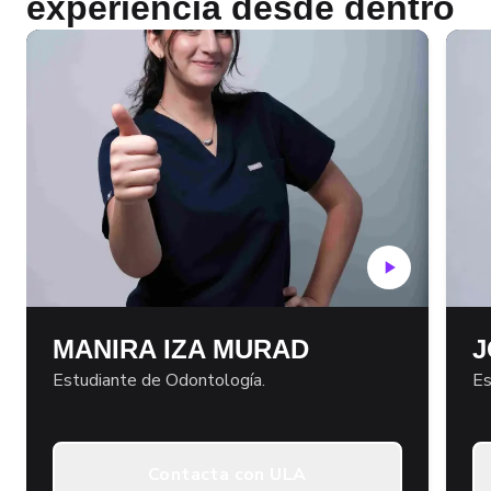
experiencia desde dentro
MANIRA IZA MURAD
J
Estudiante de Odontología.
Es
Contacta con ULA