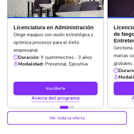
Licenciatura en Administración
Licenci
de Nego
Dirige equipos con visión estratégica y
Entrete
optimiza procesos para el éxito
Gestiona 
empresarial.
marcas co
Duración:
9 cuatrimestres - 3 años
globales.
Modalidad:
Presencial, Ejecutiva
Duraci
Modal
Inscríbete
Acerca del programa
Ver toda la oferta