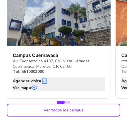
Campus Cuernavaca
Ca
Av. Teopanzolco #107, Col. Vista Hermosa,
Izt
Cuernavaca, Morelos, C.P. 62450
Ob
Tel.
5510003000
Te
Agendar visita
Ag
Ver mapa
Ve
Ver todos los campus