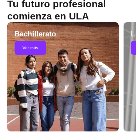
Tu futuro profesional
comienza en ULA
Bachillerato
L
Ver más