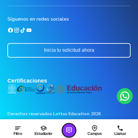
Fortia
Línea Segura
Aviso de privacidad simplificado
Extensión universitaria
Aviso de privacidad docentes
Inversión y finanzas
Síguenos en redes sociales
Becas/Descuentos
Inicia tu solicitud ahora
Certificaciones
Derechos reservados Lottus Education 2026
Filtro
Estudiante
Campus
Llamar