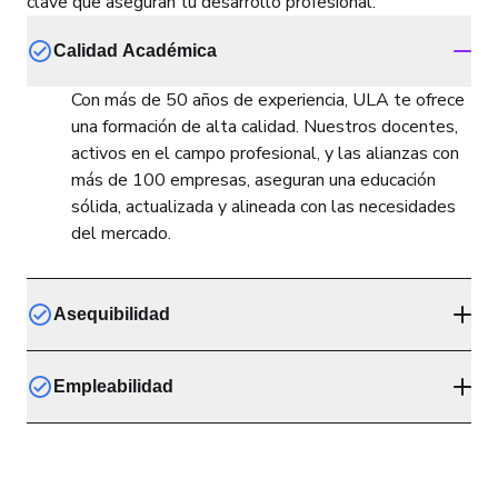
clave que aseguran tu desarrollo profesional.
Calidad Académica
Con más de 50 años de experiencia, ULA te ofrece
una formación de alta calidad. Nuestros docentes,
activos en el campo profesional, y las alianzas con
más de 100 empresas, aseguran una educación
sólida, actualizada y alineada con las necesidades
del mercado.
Asequibilidad
En ULA, más del 70% de nuestros estudiantes
Empleabilidad
recibe becas. Ofrecemos diversas opciones de
apoyo financiero, incluidas becas por desempeño,
Con un 84% de nuestros egresados trabajando en
convenio y familiares, para que tu educación sea
su área, ULA te prepara para el éxito profesional.
accesible sin comprometer la calidad académica.
Gracias a nuestra formación práctica y vínculos con