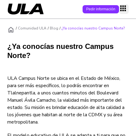
Pedir información
home
P
/
Comunidad ULA
/
Blog
/
¿Ya conocías nuestro Campus Norte?
¿Ya conocías nuestro Campus
Programas
Norte?
Modalidad
Campus
Área
Campus online
Conecta
Nivel académic
ULA Campus Norte se ubica en el Estado de México,
Campus físicos
Campus
Quiénes somos
para ser más específicos, lo podrás encontrar en
Admisión
Tlalnepantla, a unos cuantos minutos del Boulevard
Empleabilidad
Soy estudiante
Manuel Ávila Camacho, la vialidad más importante del
Modelo educati
estado. Su misión es brindar educación de alta calidad a
Becas/Descuen
Soy Estudiante
Alumni
los jóvenes que habitan al norte de la CDMX y su área
Internacionaliz
Claustro
metropolitana.
Preguntas frecu
Blog
Admisiones
El modelo educativo de ULA se adapta a ti para que no