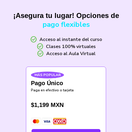
¡Asegura tu lugar! Opciones de
pago flexibles
check_circle
Acceso al instante del curso
check_circle
Clases 100% virtuales
check_circle
Acceso al Aula Virtual
MÁS POPULAR
Pago Único
Paga en efectivo o tarjeta
$
1,199
MXN