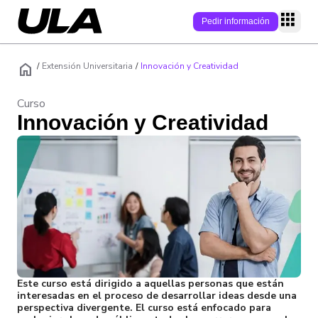
Pedir información
home
P
/
Extensión Universitaria
/
Innovación y Creatividad
Curso
Programas
Innovación y Creatividad
Modalidad
Campus
Área
Campus online
Conecta
Nivel académic
Campus físicos
Campus
Quiénes somos
Admisión
Empleabilidad
Soy estudiante
Modelo educati
Becas/Descuen
Soy Estudiante
Alumni
Internacionaliz
Claustro
Este curso está dirigido a aquellas personas que están
Preguntas frecu
interesadas en el proceso de desarrollar ideas desde una
Blog
perspectiva divergente. El curso está enfocado para
Admisiones