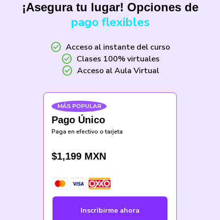
¡Asegura tu lugar! Opciones de
pago flexibles
check_circle
Acceso al instante del curso
check_circle
Clases 100% virtuales
check_circle
Acceso al Aula Virtual
MÁS POPULAR
Pago Único
Paga en efectivo o tarjeta
$
1,199
MXN
Inscribirme ahora