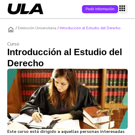
Pedir información
home
P
/
Extensión Universitaria
/
Introducción al Estudio del Derecho
Curso
Programas
Introducción al Estudio del
Modalidad
Campus
Derecho
Área
Campus online
Conecta
Nivel académic
Campus físicos
Campus
Quiénes somos
Admisión
Empleabilidad
Soy estudiante
Modelo educati
Becas/Descuen
Soy Estudiante
Alumni
Internacionaliz
Claustro
Preguntas frecu
Blog
Este curso está dirigido a aquellas personas interesadas
Admisiones