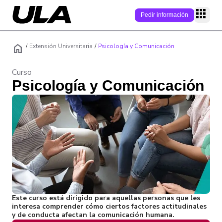
Pedir información
home
P
/
Extensión Universitaria
/
Psicología y Comunicación
Curso
Programas
Psicología y Comunicación
Modalidad
Campus
Área
Campus online
Conecta
Nivel académic
Campus físicos
Campus
Quiénes somos
Admisión
Empleabilidad
Soy estudiante
Modelo educati
Becas/Descuen
Soy Estudiante
Alumni
Internacionaliz
Claustro
Este curso está dirigido para aquellas personas que les
Preguntas frecu
interesa comprender cómo ciertos factores actitudinales
Blog
y de conducta afectan la comunicación humana.
Admisiones