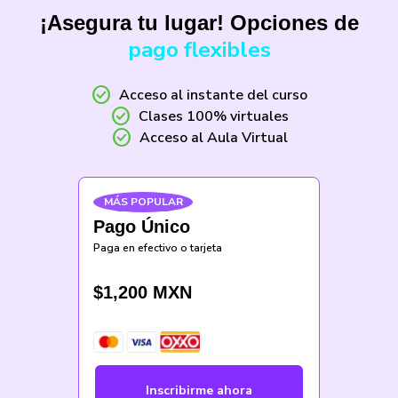
¡Asegura tu lugar! Opciones de
pago flexibles
check_circle
Acceso al instante del curso
check_circle
Clases 100% virtuales
check_circle
Acceso al Aula Virtual
MÁS POPULAR
Pago Único
Paga en efectivo o tarjeta
$
1,200
MXN
Inscribirme ahora