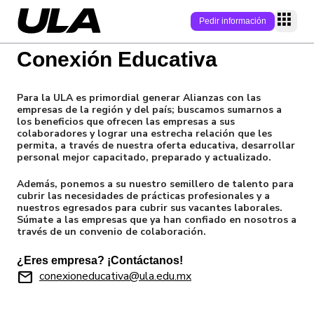
Pedir información
Conexión Educativa
P
Para la ULA es primordial generar Alianzas con las
Programas
empresas de la región y del país; buscamos sumarnos a
los beneficios que ofrecen las empresas a sus
Modalidad
colaboradores y lograr una estrecha relación que les
Campus
permita, a través de nuestra oferta educativa, desarrollar
Área
personal mejor capacitado, preparado y actualizado.
Campus online
Conecta
Nivel académic
Además, ponemos a su nuestro semillero de talento para
Campus físicos
Campus
cubrir las necesidades de prácticas profesionales y a
Quiénes somos
Admisión
nuestros egresados para cubrir sus vacantes laborales.
Empleabilidad
Súmate a las empresas que ya han confiado en nosotros a
Soy estudiante
través de un convenio de colaboración.
Modelo educati
Becas/Descuen
Soy Estudiante
Alumni
¿Eres empresa? ¡Contáctanos!
Internacionaliz
mail
conexioneducativa@ula.edu.mx
Claustro
Preguntas frecu
Blog
Admisiones