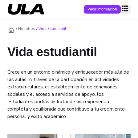
Pedir información
home
P
/
Nosotros
/
Vida Estudiantil
Programas
Vida estudiantil
Modalidad
Campus
Área
Crece en un entorno dinámico y enriquecedor más allá de
Campus online
Conecta
Nivel académic
las aulas. A través de la participación en actividades
Campus físicos
Campus
Quiénes somos
extracurriculares, el establecimiento de conexiones
Admisión
sociales y el acceso a servicios de apoyo, los
Empleabilidad
Soy estudiante
estudiantes podrás disfrutar de una experiencia
Modelo educati
completa y equilibrada que contribuye a tu crecimiento
Becas/Descuen
Soy Estudiante
Alumni
personal y éxito académico.
Internacionaliz
Claustro
Preguntas frecu
Blog
Admisiones